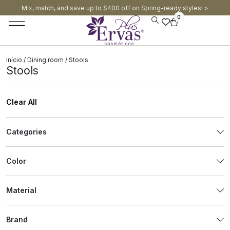
Mix, match, and save up to $400 off on Spring-ready styles! >​
0
Início
/
Dining room
/ Stools
Stools
Clear All
Categories
Color
Material
Brand