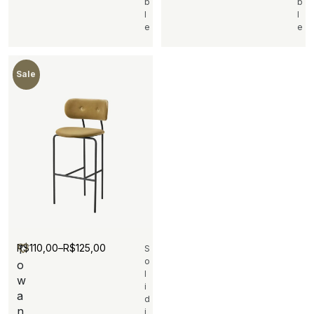
b
b
l
l
e
e
Sale
R$
110,00
–
R$
125,00
T
S
o
o
l
w
i
a
d
n
i