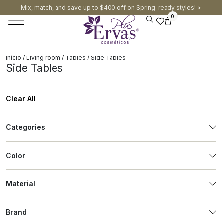
Mix, match, and save up to $400 off on Spring-ready styles! >​
0
Início
/
Living room
/
Tables
/ Side Tables
Side Tables
Clear All
Categories
Color
Material
Brand