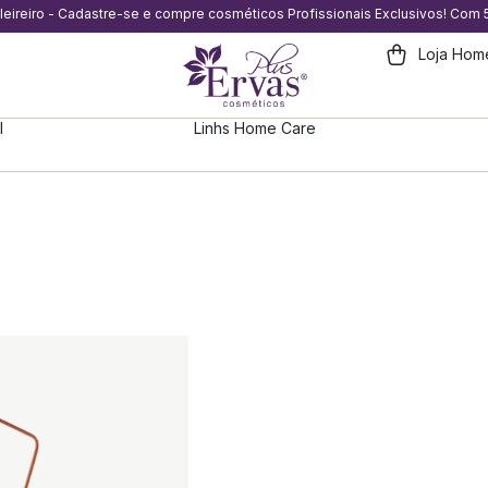
eleireiro - Cadastre-se e compre cosméticos Profissionais Exclusivos! Com
Loja Hom
l
Linhs Home Care