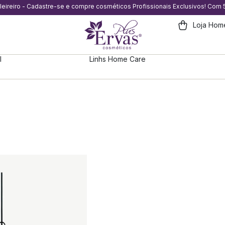
eleireiro - Cadastre-se e compre cosméticos Profissionais Exclusivos! Com
Loja Hom
l
Linhs Home Care