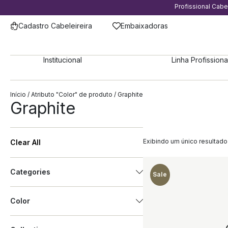
Profissional Cab
Cadastro Cabeleireira
Embaixadoras
Institucional
Linha Profissiona
Início
/ Atributo "Color" de produto / Graphite
Graphite
Exibindo um único resultado
Clear All
New
Categories
Sale
Color