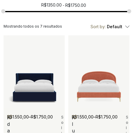
R$
1350.00
R$
1750.00
Mostrando todos os 7 resultados
Sort by:
Default
R$
1.550,00
–
R$
1.750,00
R$
1.550,00
–
R$
1.750,00
A
A
S
S
o
o
d
l
l
l
a
u