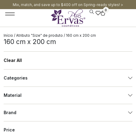
Mix, match, and save up to $400 off on Spring-ready styles! >​
0
Início
/ Atributo "Size" de produto / 160 cm x 200 cm
160 cm x 200 cm
Clear All
Categories
Material
Brand
Price